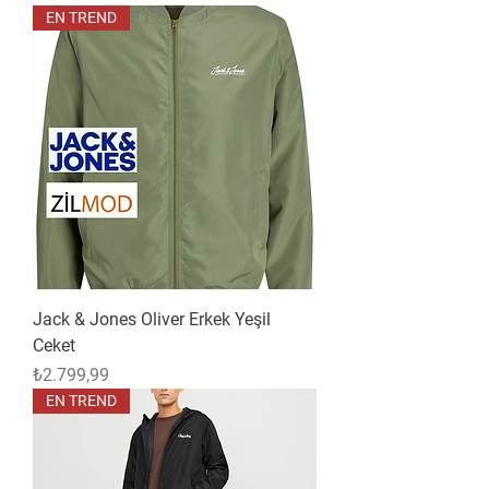
EN TREND
Jack & Jones Oliver Erkek Yeşil
Ceket
Fiyat
₺2.799,99
EN TREND