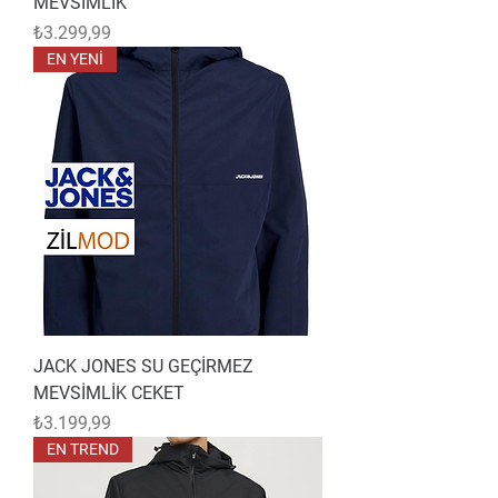
MEVSİMLİK
Fiyat
₺3.299,99
EN YENİ
JACK JONES SU GEÇİRMEZ
MEVSİMLİK CEKET
Fiyat
₺3.199,99
EN TREND