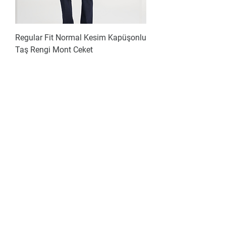
Regular Fit Normal Kesim Kapüşonlu
Taş Rengi Mont Ceket
Fiyat
₺2.999,99
EN TREND
Lee Regular Fit Kapüşonlu Fermuarlı