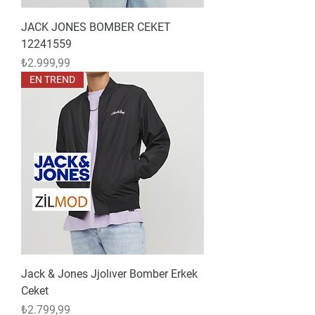
JACK JONES BOMBER CEKET
12241559
Fiyat
₺2.999,99
EN TREND
Jack & Jones Jjolıver Bomber Erkek
Ceket
Fiyat
₺2.799,99