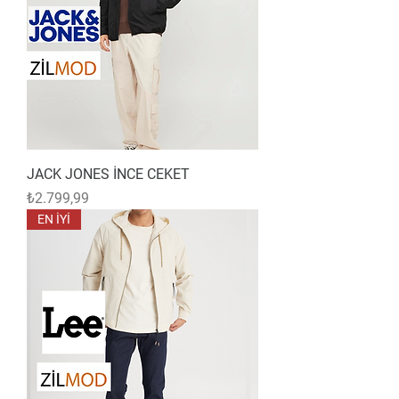
JACK JONES İNCE CEKET
Fiyat
₺2.799,99
EN İYİ