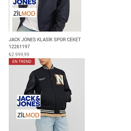
JACK JONES KLASİK SPOR CEKET
12261197
Fiyat
₺2.999,99
EN TREND