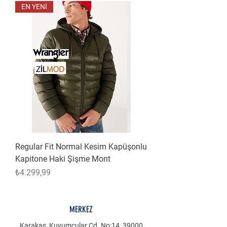
EN YENİ
Regular Fit Normal Kesim Kapüşonlu
Kapitone Haki Şişme Mont
Fiyat
₺4.299,99
MERKEZ
Karakaş, Kuyumcular Cd. No:14, 39000