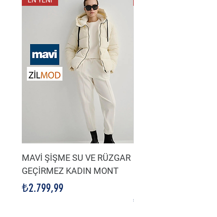
EN YENİ
EN YENİ
MAVİ ŞİŞME SU VE RÜZGAR
LACİVERT SU VE HA
GEÇİRMEZ KADIN MONT
GEÇİRMEZ KADIN Şİ
MONT
Fiyat
₺2.799,99
Fiyat
₺2.799,99