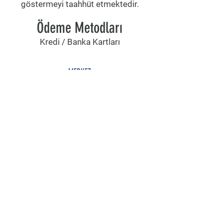
göstermeyi taahhüt etmektedir.
Ödeme Metodları
Kredi / Banka Kartları
MERKEZ
Karakaş, Kuyumcular Cd. No:14, 39000
Kırklareli Merkez/Kırklareli
POLİTİKA
Mesafeli Satış Sözleşmesi
Gizlilik Politikası
Teslimat & İade
İletişim
Mail listemize katılın