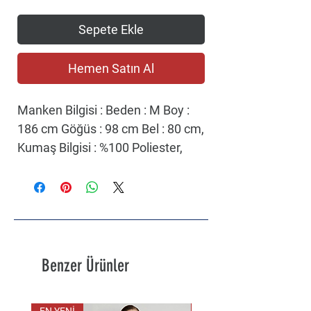
Sepete Ekle
Hemen Satın Al
Manken Bilgisi : Beden : M Boy :
186 cm Göğüs : 98 cm Bel : 80 cm,
Kumaş Bilgisi : %100 Poliester,
Renk : Black, Kalıp : Regular Fit,
Yaka : Dik Yaka, Kol : Uzun Kol,
Cinsiyet : Erkek, Ürün Adı : Regular
Fit Normal Kesim Dik Yaka Siyah
Gri Şişme Mont, Ürün Kodu :
W232173001.
Benzer Ürünler