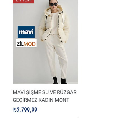
EN YENİ
EN YENİ
MAVİ ŞİŞME SU VE RÜZGAR
LACİVERT SU VE HA
GEÇİRMEZ KADIN MONT
GEÇİRMEZ KADIN Şİ
MONT
Fiyat
₺2.799,99
Fiyat
₺2.799,99