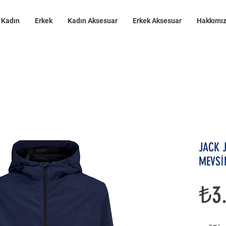
Kadın
Erkek
Kadın Aksesuar
Erkek Aksesuar
Hakkımı
JACK 
MEVSİ
₺3.