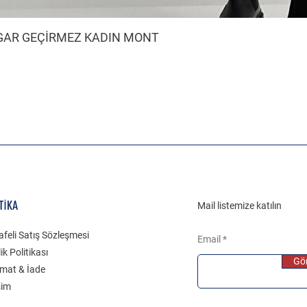
ZGAR GEÇİRMEZ KADIN MONT
TİKA
Mail listemize katılın
feli Satış Sözleşmesi
Email
lik Politikası
Gö
imat & İade
şim