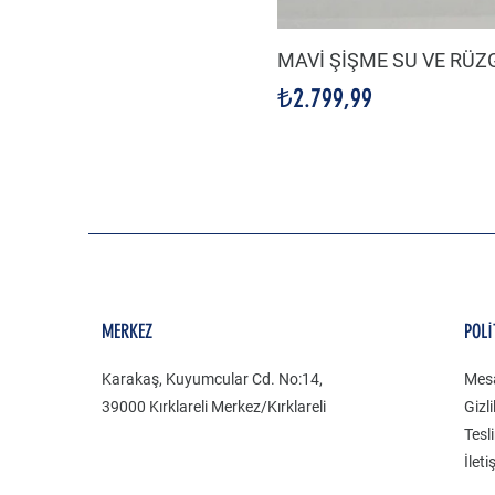
MAVİ ŞİŞME SU VE RÜ
Fiyat
₺2.799,99
MERKEZ
POLİ
Karakaş, Kuyumcular Cd. No:14,
Mesa
39000 Kırklareli Merkez/Kırklareli
Gizli
Tesl
İleti