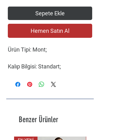
Sepete Ekle
Hemen Satın Al
Ürün Tipi:
Mont;
Kalıp Bilgisi:
Standart;
Materyal Bilgisi:
Sentetik elyaf
dolgu;
Detay:
Dokuma, tamamen
fermuarlı, astarlı, düğmeli yan
Benzer Ürünler
cepli ceket tipi mont ;