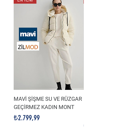
EN YENİ
EN YENİ
MAVİ ŞİŞME SU VE RÜZGAR
LACİVERT SU VE HA
GEÇİRMEZ KADIN MONT
GEÇİRMEZ KADIN Şİ
MONT
Fiyat
₺2.799,99
Fiyat
₺2.799,99