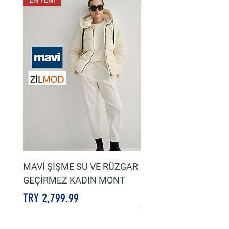
EN YENİ
EN YENİ
MAVİ ŞİŞME SU VE RÜZGAR
LACİVERT SU VE HA
GEÇİRMEZ KADIN MONT
GEÇİRMEZ KADIN Şİ
MONT
Price
TRY 2,799.99
Price
TRY 2,799.99