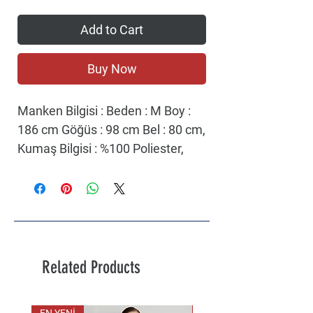
Add to Cart
Buy Now
Manken Bilgisi : Beden : M Boy :
186 cm Göğüs : 98 cm Bel : 80 cm,
Kumaş Bilgisi : %100 Poliester,
Renk : Black, Kalıp : Regular Fit,
Yaka : Kapüşonlu Yaka, Kol : Uzun
Kol, Cinsiyet : Erkek, Ürün Adı :
Regular Fit Normal Kesim
Kapüşonlu Siyah Şişme Mont,
Ürün Kodu : W232008001.
Related Products