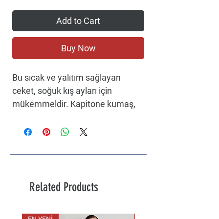
Add to Cart
Buy Now
Bu sıcak ve yalıtım sağlayan
ceket, soğuk kış ayları için
mükemmeldir. Kapitone kumaş,
sıcak ve yalıtım sağlayan bir his
için birbirine dikilmiş iki veya daha
fazla katmandan oluşur.
Ürün Türü : Şişme ceket
Yaka : İpli kapüşon
Kol : Uzun kollu
Related Products
Kapatma : Fermuarlı
Cepler : Ön cepler