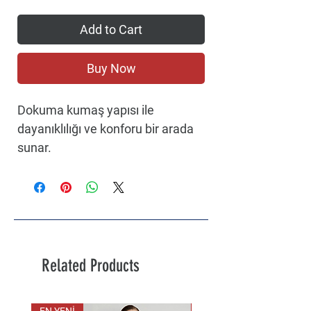
Add to Cart
Buy Now
Dokuma kumaş yapısı ile
dayanıklılığı ve konforu bir arada
sunar.
Düz tasarımı sayesinde sade ve
şık bir görünüm sağlar.
Polyester materyal kullanımı,
hafifliği ve kolay bakım
avantajlarıyla öne çıkar
Her yaş grubuna hitap eden geniş
Related Products
kullanım yelpazesi sunar
Gençlerin enerjisine uyum