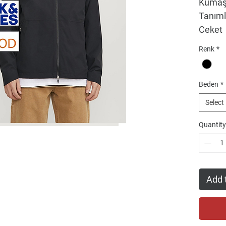
Kumaş:
Tanım
Ceket
Renk
*
Beden
*
Select
Quantity
Add 