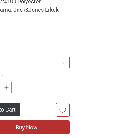
 %100 Polyester
lama: Jack&Jones Erkek
*
to Cart
Buy Now