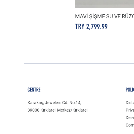
MAVİ ŞİŞME SU VE RÜ
Price
TRY 2,799.99
CENTRE
POLI
Karakaş, Jewelers Cd. No:14,
Dist
39000 Kırklareli Merkez/Kırklareli
Priv
Deli
Com