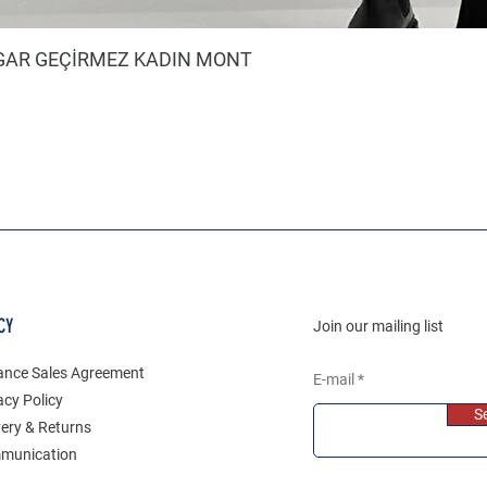
ZGAR GEÇİRMEZ KADIN MONT
CY
Join our mailing list
ance Sales Agreement
E-mail
acy Policy
S
very & Returns
munication