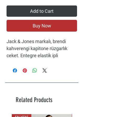
Add to Cart
Buy Now
Jack & Jones markalı, brendi
kahverengi kapitone rüzgarlık
ceket. Entegre elastik ipli
ayarlanabilir kapüşon, dik yaka, ön
fermuar, nervürlü manşetli uzun
kollar, iki yan cep ve sol göğüste
Originals logo baskısı. Kışlık
şıklığınızı tamamlayacak bir
ceket!
Related Products