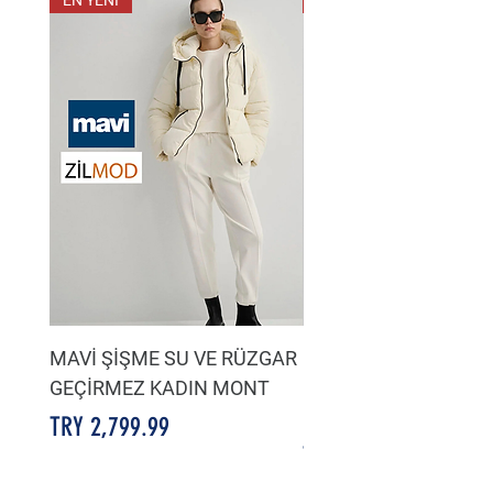
EN YENİ
EN YENİ
MAVİ ŞİŞME SU VE RÜZGAR
LACİVERT SU VE HA
GEÇİRMEZ KADIN MONT
GEÇİRMEZ KADIN Şİ
MONT
Price
TRY 2,799.99
Price
TRY 2,799.99