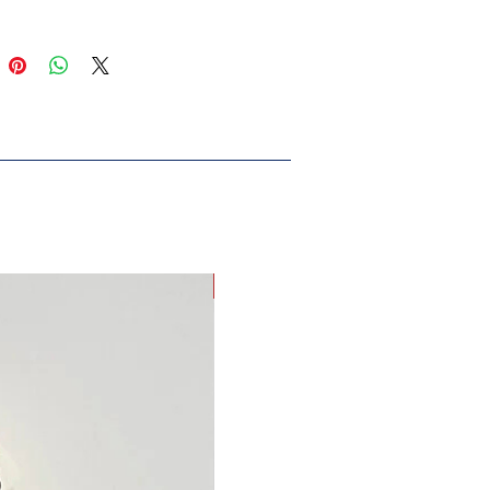
lıcepler : Fermuarlı göğüs
, fermuarlı ön ceplerastar:
zdır ancak dikişler
ayla kapatılmıştır
EN YENİ