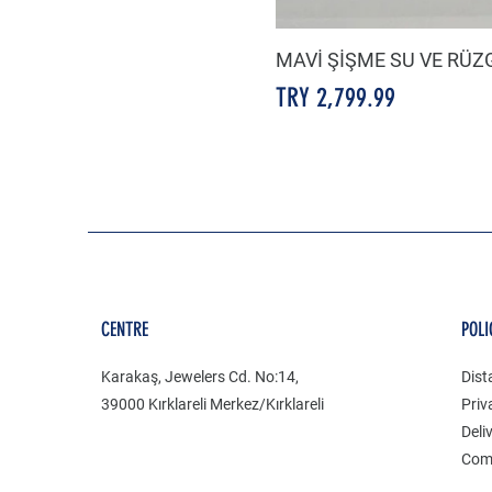
MAVİ ŞİŞME SU VE RÜ
Price
TRY 2,799.99
CENTRE
POLI
Karakaş, Jewelers Cd. No:14,
Dist
39000 Kırklareli Merkez/Kırklareli
Priv
Deli
Com