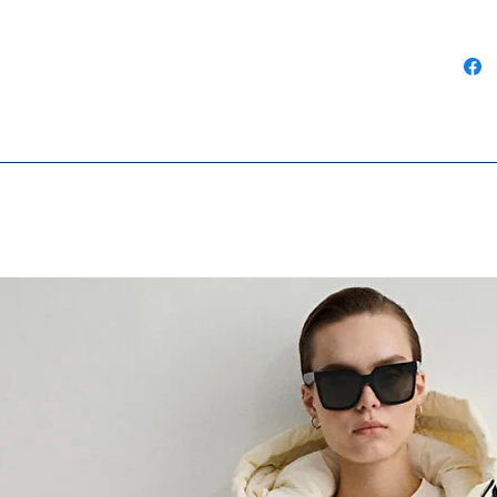
kapama
cepleri
Astarsı
bağlam