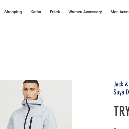
Shopping
Kadın
Erkek
Women Accessory
Men Acce
Jack &
Suya D
TRY