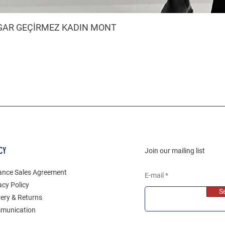
ZGAR GEÇİRMEZ KADIN MONT
CY
Join our mailing list
ance Sales Agreement
E-mail
acy Policy
S
very & Returns
munication